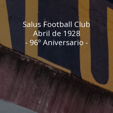
Salus Football Club
Abril de 1928
- 96º Aniversario -
I
n
i
c