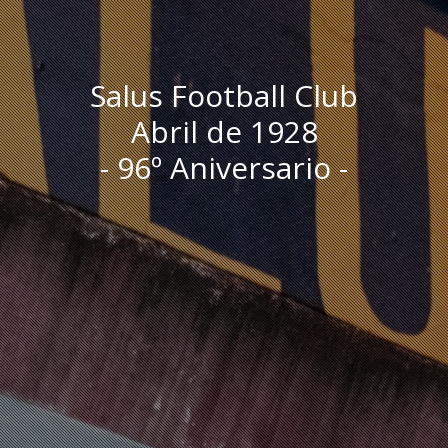
Salus Football Club
Abril de 1928
- 96º Aniversario -
I
n
i
c