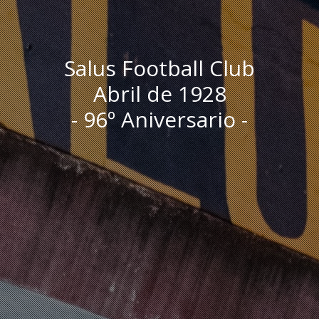
Salus Football Club
Abril de 1928
- 96º Aniversario -
I
n
i
c