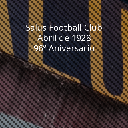
Salus Football Club
Abril de 1928
- 96º Aniversario -
I
n
i
c