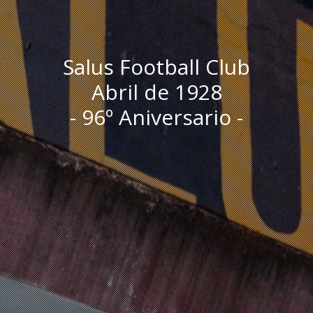
Salus Football Club
Abril de 1928
- 96º Aniversario -
I
n
i
c