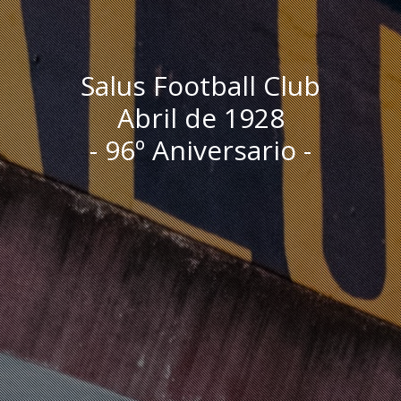
Salus Football Club
Abril de 1928
- 96º Aniversario -
I
n
i
c