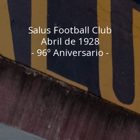
Salus Football Club
Abril de 1928
- 96º Aniversario -
I
n
i
c