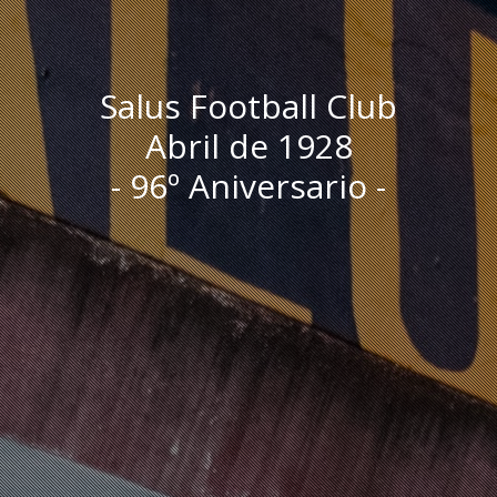
Salus Football Club
Abril de 1928
- 96º Aniversario -
I
n
i
c