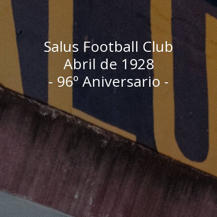
Salus Football Club
Abril de 1928
- 96º Aniversario -
I
n
i
c